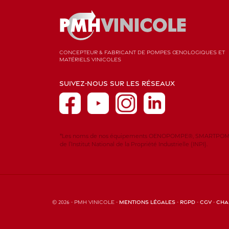
CONCEPTEUR & FABRICANT DE POMPES ŒNOLOGIQUES ET
MATÉRIELS VINICOLES
SUIVEZ-NOUS SUR LES RÉSEAUX
*Les noms de nos équipements OENOPOMPE®, SMARTPOMP
de l’Institut National de la Propriété Industrielle (INPI).
© 2026 - PMH Vinicole -
Mentions légales
-
RGPD
-
CGV
-
Cha