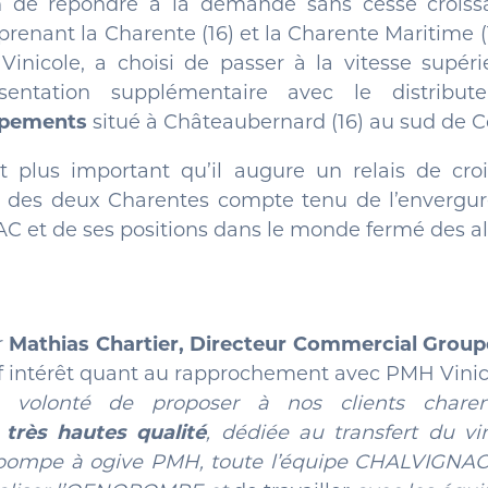
in de répondre à la demande sans cesse croiss
nant la Charente (16) et la Charente Maritime (17
inicole, a choisi de passer à la vitesse supé
sentation supplémentaire avec le distribut
ipements
situé à Châteaubernard (16) au sud de 
 plus important qu’il augure un relais de cro
 des deux Charentes compte tenu de l’envergur
et de ses positions dans le monde fermé des al
r
Mathias Chartier, Directeur Commercial Gro
f intérêt quant au rapprochement avec PMH Vinico
 volonté de proposer à nos clients chare
très hautes qualité
, dédiée au transfert du vin
 pompe à ogive PMH, toute l’équipe CHALVIGNAC 