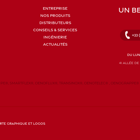
UN BE
ENTREPRISE
NOS PRODUITS
DISTRIBUTEURS
CONSEILS & SERVICES
+33 
INGÉNIERIE
ACTUALITÉS
DU LUND
41 allée d
E®, SMARTFLEX®, OENOFLUX®, TRANSINOX®, OENOTELEC® , OENOGRAPPE® et HE
rte graphique et logos