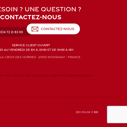
SOIN ? UNE QUESTION ?
CONTACTEZ-NOUS
CONTACTEZ-NOUS
(0)4 72 21 83 00
SERVICE CLIENT OUVERT
I AU VENDREDI DE 8H À 12H30 ET DE 13H30 À 18H
e la Croix des Hormes - 69250 Montanay - FRANCE
LI-X® sont des marques protégées et déposées auprès
BEVINUM x
KX