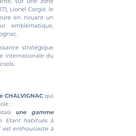
ante, sur une zone
), Lionel Corgié, le
rieure en nouant un
eur emblématique,
Cognac.
issance stratégique
e internationale du
cools.
upe CHALVIGNAC
qui
le :
ntais
une gamme
.
Etant habitués à
est enthousiaste à