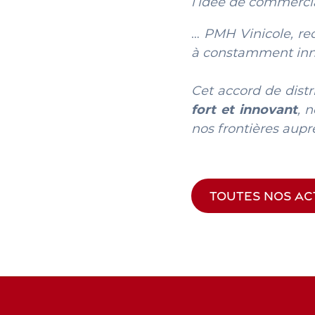
l’idée de commerc
…
PMH Vinicole, rec
à constamment inno
Cet accord de distr
fort et innovant
, 
nos frontières aupr
TOUTES NOS AC