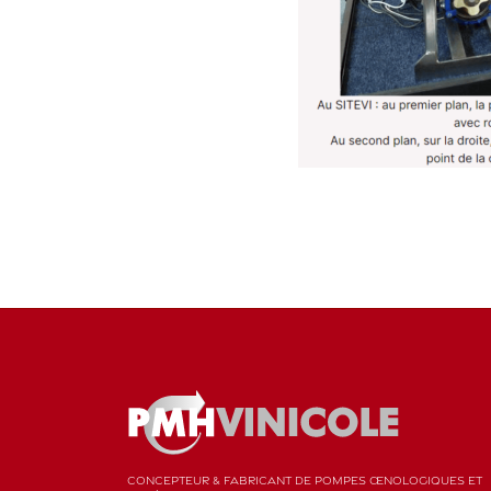
CONCEPTEUR & FABRICANT DE POMPES ŒNOLOGIQUES ET