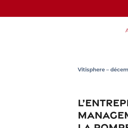
Vitisphere – déce
L’ENTREP
MANAGEM
LA POMPE